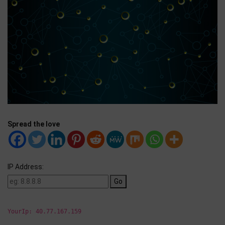
Spread the love
IP Address:
Go
YourIp: 40.77.167.159