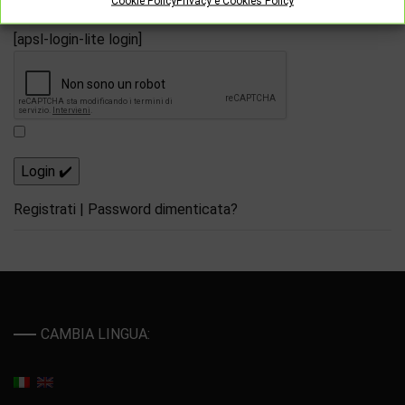
Cookie Policy
Privacy e Cookies Policy
[apsl-login-lite login]
Registrati
|
Password dimenticata?
CAMBIA LINGUA: