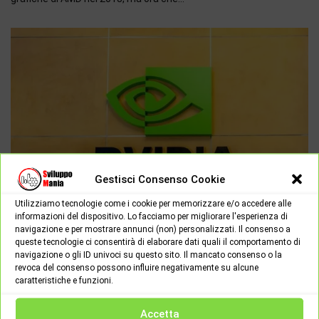
Gestisci Consenso Cookie
Utilizziamo tecnologie come i cookie per memorizzare e/o accedere alle
informazioni del dispositivo. Lo facciamo per migliorare l'esperienza di
navigazione e per mostrare annunci (non) personalizzati. Il consenso a
queste tecnologie ci consentirà di elaborare dati quali il comportamento di
HARDWARE - SOFTWARE
NEWS
navigazione o gli ID univoci su questo sito. Il mancato consenso o la
revoca del consenso possono influire negativamente su alcune
27 febbraio 2019
0
caratteristiche e funzioni.
La Nuova Nvidia GeForce GTX 1660 Ti
Accetta
Credete che i prezzi delle nuove schede grafiche di Nvidia siano