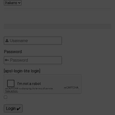
Password
[apsl-login-lite login]