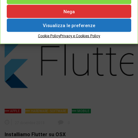
così alti da indurre un lieve attacco di vertigini?…
Nega
Visualizza le preferenze
Cookie Policy
Privacy e Cookies Policy
APPLE
HARDWARE - SOFTWARE
MOBILE
27 dicembre 2018
0
Installiamo Flutter su OSX