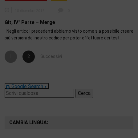
18 dicembre 2018
0
Git, IV° Parte – Merge
Negli articoli precedenti abbiamo visto come sia possibile creare
più versioni del nostro codice per poter effettuare dei test…
Paginazione
1
2
Successivi
degli
articoli
Google Search
Ricerca
per:
CAMBIA LINGUA: