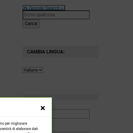
Google Search
Ricerca
per:
CAMBIA LINGUA:
mo per migliorare
Password
entirà di elaborare dati