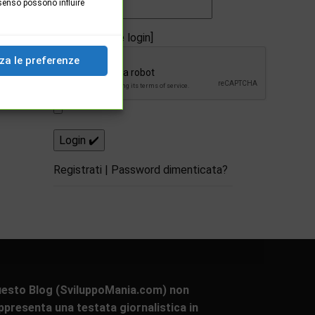
senso possono influire
[apsl-login-lite login]
za le preferenze
Registrati
|
Password dimenticata?
esto Blog (SviluppoMania.com) non
ppresenta una testata giornalistica in