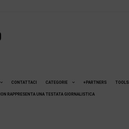
SviluppoMania
| Blog
professionale
dedicato alla
CONTATTACI
CATEGORIE
+PARTNERS
TOOLS
Tecnologia!
ON RAPPRESENTA UNA TESTATA GIORNALISTICA