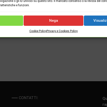
vigazione o gli ID univoci su questo sito. Il mancato consenso o la revoca del con
tteristiche e funzioni.
Nega
Visualiz
Cookie Policy
Privacy e Cookies Policy
CONTATTI:
Qu
ra