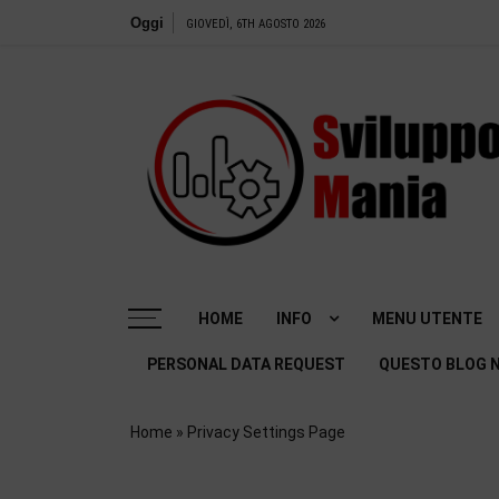
Salta
Oggi
GIOVEDÌ, 6TH AGOSTO 2026
al
contenuto
SviluppoMania | Blog professionale dedicato alla
Tecnologia! Tools – Recensioni e tanto altro
HOME
INFO
MENU UTENTE
PERSONAL DATA REQUEST
QUESTO BLOG N
Home
»
Privacy Settings Page