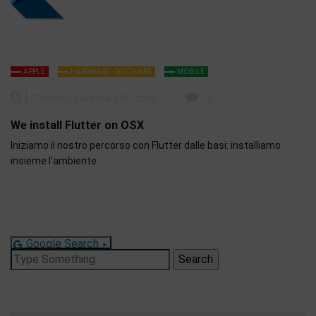
APPLE
HARDWARE - SOFTWARE
MOBILE
Thursday December 27th, 2018
0
We install Flutter on OSX
Iniziamo il nostro percorso con Flutter dalle basi: installiamo
insieme l’ambiente.
Google Search
Search
for: