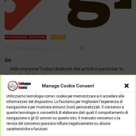
HARDWARE - SOFTWARE
NEWS
Wednesday August 29th, 2018
0
Git
Hello everyone! Today I dedicate this article in particular to
those who for free time or passion…
Manage Cookie Consent
Utilizziamo tecnologie come i cookie per memorizzare e/o accedere alle
informazioni del dispositivo. Lo facciamo per migliorare l'esperienza di
navigazione e per mostrare annunci (non) personalizzati. Il consenso a
Google Search
queste tecnologie ci consentirà di elaborare dati quali il comportamento di
Search
navigazione o gli ID univoci su questo sito. Il mancato consenso o la
for:
revoca del consenso possono influire negativamente su alcune
caratteristiche e funzioni.