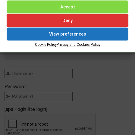
Accept
CHANGE LANGUAGE:
Deny
View preferences
Cookie Policy
Privacy and Cookies Policy
Password
[apsl-login-lite login]