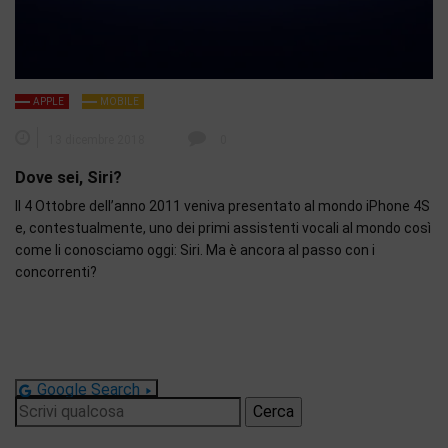
APPLE
MOBILE
13 dicembre 2018
0
Dove sei, Siri?
Il 4 Ottobre dell’anno 2011 veniva presentato al mondo iPhone 4S
e, contestualmente, uno dei primi assistenti vocali al mondo così
come li conosciamo oggi: Siri. Ma è ancora al passo con i
concorrenti?
Google Search
Ricerca
per: