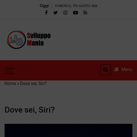
Salta
Oggi
DOMENICA, 9TH AGOSTO 2026
al
contenuto
SviluppoMania
| Blog
SviluppoMania | Blog
professionale
professionale dedicato
dedicato alla
alla Tecnologia! Tools –
Menu
Recensioni e tanto altro
Tecnologia!
Home
»
Dove sei, Siri?
Dove sei, Siri?