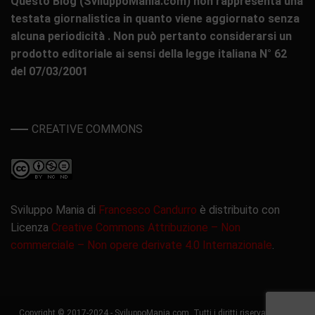
Questo Blog (SviluppoMania.com) non rappresenta una
testata giornalistica in quanto viene aggiornato senza
alcuna periodicità . Non può pertanto considerarsi un
prodotto editoriale ai sensi della legge italiana N° 62
del 07/03/2001
CREATIVE COMMONS
Sviluppo Mania di
Francesco Candurro
è distribuito con
Licenza
Creative Commons Attribuzione – Non
commerciale – Non opere derivate 4.0 Internazionale
.
Copyright © 2017-2024 - SviluppoMania.com. Tutti i diritti riservati. Grace