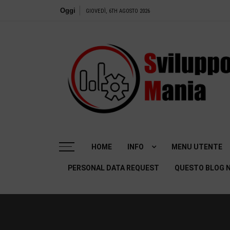
Salta
Oggi
GIOVEDÌ, 6TH AGOSTO 2026
al
contenuto
SviluppoMania | Blog professionale dedicato alla
Tecnologia! Tools – Recensioni e tanto altro
HOME
INFO
MENU UTENTE
PERSONAL DATA REQUEST
QUESTO BLOG N