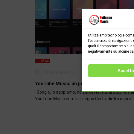
Utilizziamo tecnologie come 
l'esperienza di navigazione 
quali il comportamento di na
negativamente su alcune cara
NEWS
Accetta
30 novembre 2018
0
YouTube Music: un jukebox in cloud, guerra 
Google, lo sappiamo, non smette mai di stupire e 
YouTube Music centra il segno.Certo, dietro ogni se