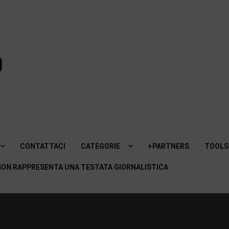
SviluppoMania
| Blog
professionale
dedicato alla
CONTATTACI
CATEGORIE
+PARTNERS
TOOLS
Tecnologia!
ON RAPPRESENTA UNA TESTATA GIORNALISTICA