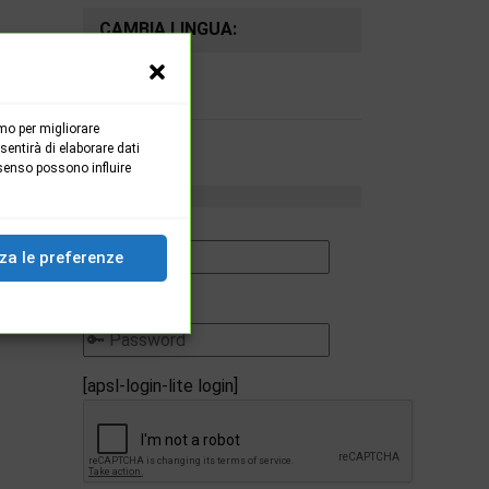
CAMBIA LINGUA:
mo per migliorare
entirà di elaborare dati
senso possono influire
za le preferenze
Password
[apsl-login-lite login]