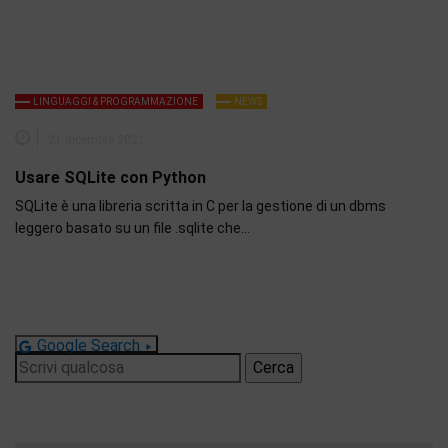
LINGUAGGI & PROGRAMMAZIONE
NEWS
21 dicembre 2021
Usare SQLite con Python
SQLite è una libreria scritta in C per la gestione di un dbms
leggero basato su un file .sqlite che…
Google Search
Ricerca
per: