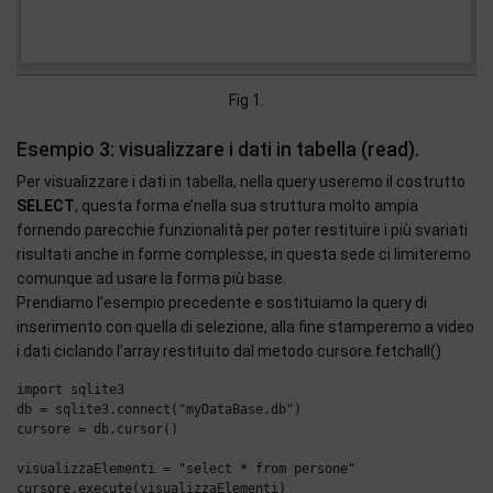
Fig 1.
Esempio 3: visualizzare i dati in tabella (read).
Per visualizzare i dati in tabella, nella query useremo il costrutto
SELECT
, questa forma e’nella sua struttura molto ampia
fornendo parecchie funzionalità per poter restituire i più svariati
risultati anche in forme complesse, in questa sede ci limiteremo
comunque ad usare la forma più base.
Prendiamo l’esempio precedente e sostituiamo la query di
inserimento con quella di selezione, alla fine stamperemo a video
i dati ciclando l’array restituito dal metodo cursore.fetchall()
import sqlite3

db = sqlite3.connect("myDataBase.db")

cursore = db.cursor()

visualizzaElementi = "select * from persone"

cursore.execute(visualizzaElementi)
