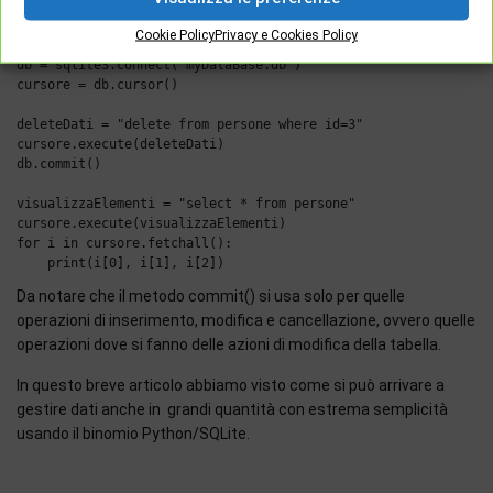
vedremo nell’esempio seguente.
Cookie Policy
Privacy e Cookies Policy
import sqlite3

db = sqlite3.connect("myDataBase.db")

cursore = db.cursor()

deleteDati = "delete from persone where id=3"

cursore.execute(deleteDati)

db.commit()

visualizzaElementi = "select * from persone"

cursore.execute(visualizzaElementi)

for i in cursore.fetchall():

Da notare che il metodo commit() si usa solo per quelle
operazioni di inserimento, modifica e cancellazione, ovvero quelle
operazioni dove si fanno delle azioni di modifica della tabella.
In questo breve articolo abbiamo visto come si può arrivare a
gestire dati anche in grandi quantità con estrema semplicità
usando il binomio Python/SQLite.