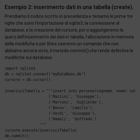
Esempio 2: inserimento dati in una tabella (create).
Prendiamo il codice scritto in precedenza e teniamo le prime tre
righe che sono l’importazione di sqlite3, la connessione al
database, e la creazione del cursore, poi vi aggiungeremo la
query dell’inserimento dei dati in tabella, l’allocazione in memoria
delle modifiche e per finire useremo un comando che non
abbiamo ancora visto, il metodo commit() che rende definitive le
modifiche sul database.
import sqlite3

db = sqlite3.connect("myDataBase.db")

cursore = db.cursor()

inserisciTabella = """insert into persone(cognome, nome) value
                    ('Mazzini', 'Giuseppe'),

                    ('Marconi', 'Guglielmo'),

                    ('Benso', 'Camillo'),

                    ('Verdi', 'Giuseppe'),

                    ('Mameli', 'Goffredo')

                """

cursore.execute(inserisciTabella)
