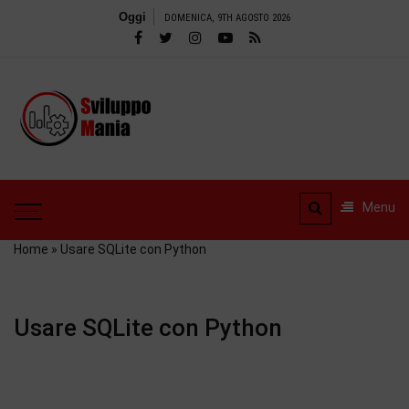
Salta
Oggi
DOMENICA, 9TH AGOSTO 2026
al
contenuto
SviluppoMania
| Blog
SviluppoMania | Blog
professionale
professionale dedicato
dedicato alla
alla Tecnologia! Tools –
Menu
Recensioni e tanto altro
Tecnologia!
Home
»
Usare SQLite con Python
Usare SQLite con Python