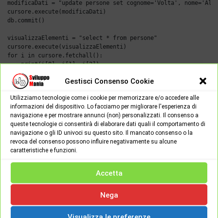
modificaDati = "update persone set cognome='Volta', nome='Ales
cursore.execute(modificaDati)

db.commit()

visualizzaElementi = "select * from persone"

cursore.execute(visualizzaElementi)

for i in cursore.fetchall():

In Fig 3. si può vedere il database aggiornato.
Gestisci Consenso Cookie
Utilizziamo tecnologie come i cookie per memorizzare e/o accedere alle
informazioni del dispositivo. Lo facciamo per migliorare l'esperienza di
navigazione e per mostrare annunci (non) personalizzati. Il consenso a
queste tecnologie ci consentirà di elaborare dati quali il comportamento di
navigazione o gli ID univoci su questo sito. Il mancato consenso o la
revoca del consenso possono influire negativamente su alcune
caratteristiche e funzioni.
Accetta
Fig 3.
Nega
Esempio 5: cancellazione dei dati in tabella (delete).
Per la cancellazione dei dati useremo il comando delete come
Visualizza le preferenze