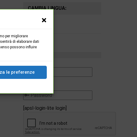
CAMBIA LINGUA:
mo per migliorare
entirà di elaborare dati
senso possono influire
za le preferenze
Password
[apsl-login-lite login]