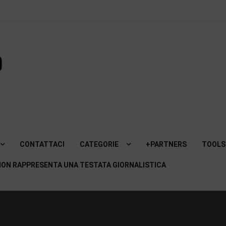
SviluppoMania
| Blog
professionale
dedicato alla
CONTATTACI
CATEGORIE
+PARTNERS
TOOLS
Tecnologia!
ON RAPPRESENTA UNA TESTATA GIORNALISTICA