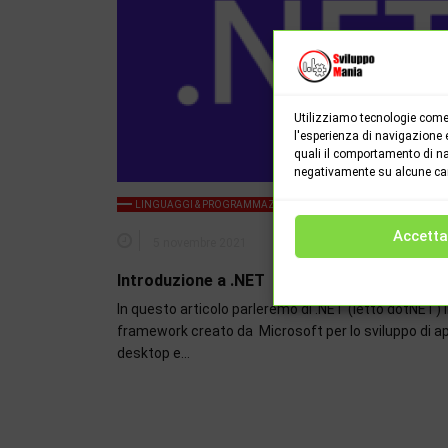
Utilizziamo tecnologie come 
l'esperienza di navigazione 
quali il comportamento di na
negativamente su alcune cara
LINGUAGGI & PROGRAMMAZIONE
NEWS
Accetta
5 novembre 2021
0
Introduzione a .NET
In questo articolo parleremo di .NET (letto dotNET) i
framework creato da Microsoft per lo sviluppo di ap
desktop e…