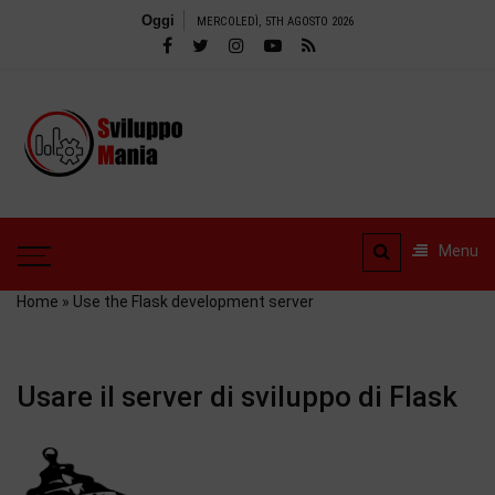
Salta
Oggi
MERCOLEDÌ, 5TH AGOSTO 2026
al
contenuto
SviluppoMania
| Blog
SviluppoMania | Blog
professionale
professionale dedicato
dedicato alla
alla Tecnologia! Tools –
Menu
Recensioni e tanto altro
Tecnologia!
Home
»
Use the Flask development server
Usare il server di sviluppo di Flask