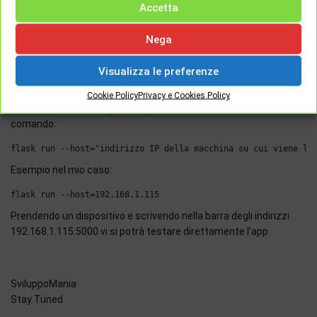
Accetta
questi modi vanno bene solo in fase di sviluppo e non in face di
produzione. Per una distribuzione di produzione utilizzare un
Nega
server Web pronto per la produzione come gunicorn o uWSGI.
Visualizza le preferenze
Extra
Se volessimo vedere girare l’applicazione su altri dispositivi oltre
Cookie Policy
Privacy e Cookies Policy
a quello in locale, bisogna collegarli alla stessa rete e lanciare il
comando:
Esempio nel mio caso:
Prendendo un dispositivo e scrivendo nella barra degli indirizzi
192.168.1.115:5000 vi si potrà testare direttamente l’app.
SviluppoMania
Stay Tuned