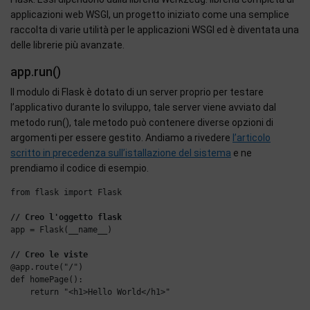
applicazioni web WSGI, un progetto iniziato come una semplice
raccolta di varie utilità per le applicazioni WSGI ed è diventata una
delle librerie più avanzate.
app.run()
Il modulo di Flask è dotato di un server proprio per testare
l’applicativo durante lo sviluppo, tale server viene avviato dal
metodo run(), tale metodo può contenere diverse opzioni di
argomenti per essere gestito. Andiamo a rivedere
l’articolo
scritto in precedenza sull’istallazione del sistema
e ne
prendiamo il codice di esempio.
from flask import Flask

// Creo l'oggetto flask
app = Flask(__name__)

// Creo le viste
@app.route("/")

def homePage():

    return "<h1>Hello World</h1>"
