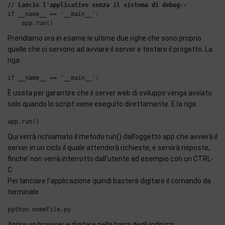
// Lancio l'applicativo senza il sistema di debug‹›
if __name__ == '__main__':

Prendiamo ora in esame le ultime due righe che sono proprio
quelle che ci servono ad avviare il server e testare il progetto. La
riga:
È usata per garantire che il server web di sviluppo venga avviato
solo quando lo script viene eseguito direttamente. E la riga:
Qui verrà richiamato il metodo run() dall’oggetto app che avvierà il
server in un ciclo il quale attenderà richieste, e servirà risposte,
finche’ non verrà interrotto dall’utente ad esempio con un CTRL-
C.
Per lanciare l’applicazione quindi basterà digitare il comando da
terminale
Aprire un browser e digitare nella barra degli indirizzi: