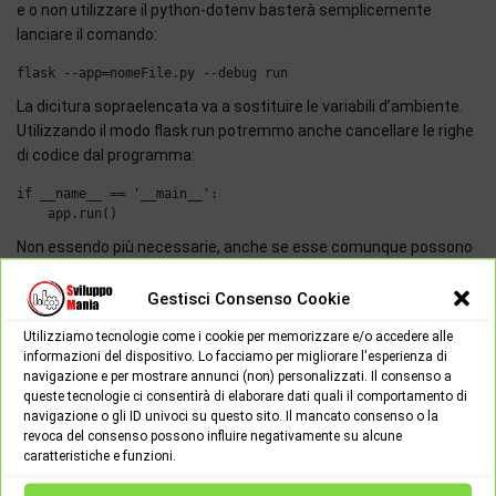
e o non utilizzare il python-dotenv basterà semplicemente
lanciare il comando:
La dicitura sopraelencata va a sostituire le variabili d’ambiente.
Utilizzando il modo flask run potremmo anche cancellare le righe
di codice dal programma:
if __name__ == '__main__':

Non essendo più necessarie, anche se esse comunque possono
tranquillamente coesistere senza creare problemi.
Gestisci Consenso Cookie
Conclusioni
Utilizziamo tecnologie come i cookie per memorizzare e/o accedere alle
Non c’è gran differenza se usare un modo o un’altro per eseguire
informazioni del dispositivo. Lo facciamo per migliorare l'esperienza di
il server di sviluppo, vanno bene entrambi in egual modo anche se
navigazione e per mostrare annunci (non) personalizzati. Il consenso a
il team del progetto Flask raccomanda di usare l’opzione flask
queste tecnologie ci consentirà di elaborare dati quali il comportamento di
navigazione o gli ID univoci su questo sito. Il mancato consenso o la
run. La scelta rimane comunque alla discrezione dello
revoca del consenso possono influire negativamente su alcune
sviluppatore in funzione del proprio contesto. L’unica cosa che si
caratteristiche e funzioni.
può dire a sfavore di app.run() è che ci potrebbero essere
problemi di ricaricamento pagina dopo una modifica. Ovviamente