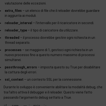
valutazione delle eccezioni.
extra_files
– un elenco di file che il reloader dovrebbe guardare
in aggiunta ai moduli.
reloader_interval
– l’intervallo per il ricaricatore in secondi.
reloader_type
– il tipo di caricatore da utilizzare.
threaded
– il processo dovrebbe gestire ogni richiesta in un
thread separato.
processes
– se maggiore di 1, gestisci ogni richiesta in un
nuovo processo fino a questo numero massimo di processi
simultanei.
passthrough_errors
– imposta questo su True per disabilitare
la cattura degli errori.
ssl_context
– un contesto SSL per la connessione.
Durante lo sviluppo è conveniente abilitare la modalità debug, che
tra l’altro attiva il debugger e il reloader. Questo viene fatto
passando l’argomento debug settato a True.
if __name__ == '__main__':
