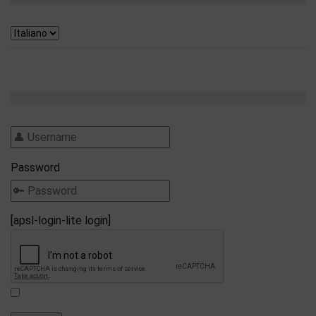
Password
[apsl-login-lite login]