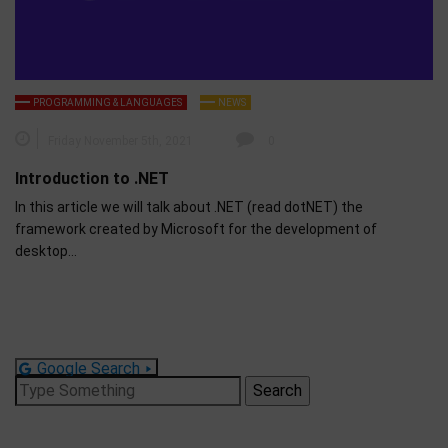
PROGRAMMING & LANGUAGES
NEWS
Friday November 5th, 2021
0
Introduction to .NET
In this article we will talk about .NET (read dotNET) the
framework created by Microsoft for the development of
desktop…
Google Search
Search
for: