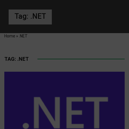
Tag:
.NET
Home
»
.NET
TAG:
.NET