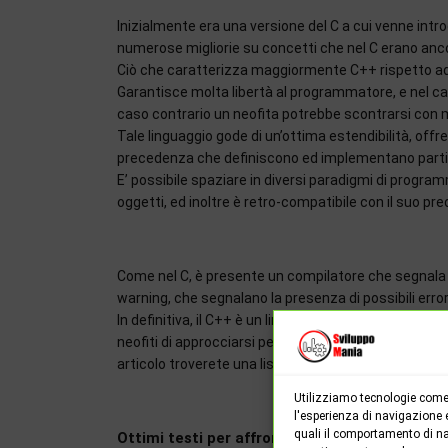
Inizialmente era una versione del C a cui venne in
numerose migliorie su concetti che nel C erano anco
Ciò che caratterizza maggiormente C++ rispetto ad a
Garantisce molta libertà al programmatore, e nel cas
caso contrario un neofita potrebbe scontrarsi con m
Tale linguaggio gode di un’ottima estendibilità, offre
precedenza che definiscono ed implementano partico
E’ possibile spaziare in diversi paradigmi di progra
oggetti, ed inoltre è retro-compatibile con il suo pr
Come nel C, è presente un compilatore che segnala la
warning, che segnalano la presenza di possibili err
In definitiva, il C++ è un linguaggio molto ampio co
neofiti di approcciarsi per la prima volta alla progr
articolo troverete una lista dei testi consigliati sul c
Utilizziamo tecnologie come 
l'esperienza di navigazione 
quali il comportamento di na
Ottimi testi per affrontare la programmazion