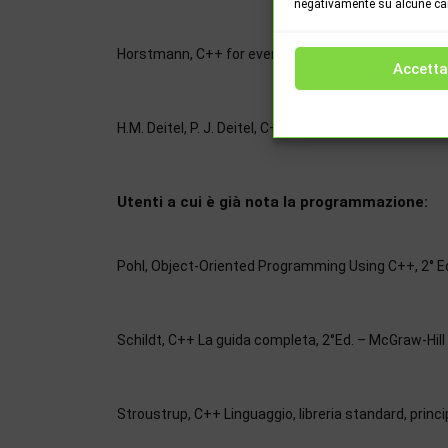
negativamente su alcune cara
Horstmann, C++ for everyone, 2°Ed. – Wiley
Accetta
H.M. Deitel, P. J. Deitel, C++ Fondamenti di progr
Utenti a cui è già nota la programmazione:
Pohl, Object-Oriented Programming Using C++, 2° E
Schildt, C++ La guida completa, 2°Ed. – McGraw-Hill
Stroustrup, C++ Linguaggio, libreria standard, princ