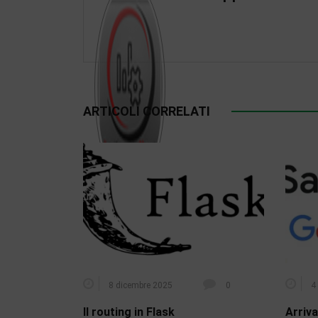
ARTICOLI CORRELATI
8 dicembre 2025
0
4 
Il routing in Flask
Arriva