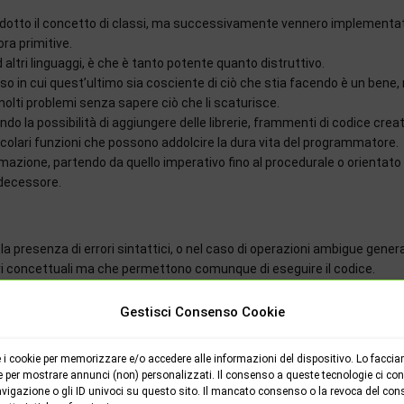
trodotto il concetto di classi, ma successivamente vennero implementa
ra primitive.
ltri linguaggi, è che è tanto potente quanto distruttivo.
o in cui quest’ultimo sia cosciente di ciò che stia facendo è un bene,
olti problemi senza sapere ciò che li scaturisce.
ndo la possibilità di aggiungere delle librerie, frammenti di codice creati
lari funzioni che possono addolcire la dura vita del programmatore.
mmazione, partendo da quello imperativo fino al procedurale o orientato 
edecessore.
 presenza di errori sintattici, o nel caso di operazioni ambigue genera
ori concettuali ma che permettono comunque di eseguire il codice.
n il quale è possibile risolvere molti problemi, ma che comunque permett
ammazione alto livello senza troppi rompicapi. Per chi fosse interessato 
Gestisci Consenso Cookie
++ divisi per categorie di utenti.
i cookie per memorizzare e/o accedere alle informazioni del dispositivo. Lo faccia
e per mostrare annunci (non) personalizzati. Il consenso a queste tecnologie ci cons
vigazione o gli ID univoci su questo sito. Il mancato consenso o la revoca del con
e da zero: