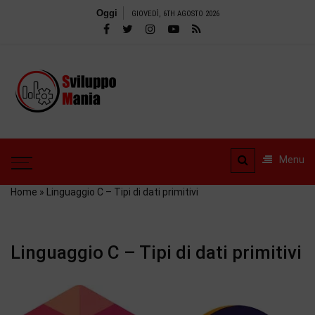
Salta
Oggi
GIOVEDÌ, 6TH AGOSTO 2026
al
contenuto
SviluppoMania
| Blog
SviluppoMania | Blog
professionale
professionale dedicato
dedicato alla
alla Tecnologia! Tools –
Menu
Recensioni e tanto altro
Tecnologia!
Home
»
Linguaggio C – Tipi di dati primitivi
Linguaggio C – Tipi di dati primitivi