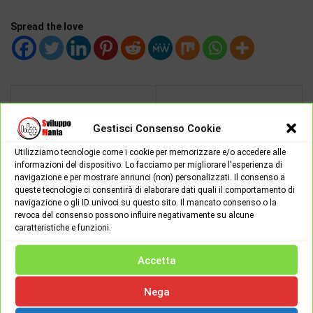
Spread the love
ARTICOLO PRECEDENTE
ARTICOLO SUCCESSIVO
Gestisci Consenso Cookie
I primi passi con il
Cos'è il C++?
Utilizziamo tecnologie come i cookie per memorizzare e/o accedere alle
linguaggio C
informazioni del dispositivo. Lo facciamo per migliorare l'esperienza di
navigazione e per mostrare annunci (non) personalizzati. Il consenso a
queste tecnologie ci consentirà di elaborare dati quali il comportamento di
navigazione o gli ID univoci su questo sito. Il mancato consenso o la
revoca del consenso possono influire negativamente su alcune
Giuseppe
caratteristiche e funzioni.
Salve, sono un ragazzo di 25 anni,
Accetta
iscritto alla facoltà di informatica,
appassionato di programmazione e
Nega
delle nuove news tecnologiche in ambito informatico.