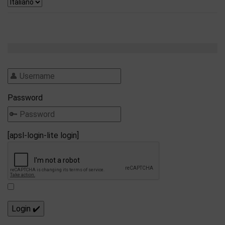
Password
[apsl-login-lite login]