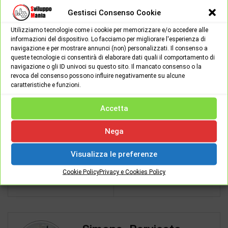
non inserire i vostri dati sensibili su siti che non ritenete affidabili.
Gestisci Consenso Cookie
Utilizziamo tecnologie come i cookie per memorizzare e/o accedere alle
informazioni del dispositivo. Lo facciamo per migliorare l'esperienza di
SviluppoMania
navigazione e per mostrare annunci (non) personalizzati. Il consenso a
Stay Tuned!
queste tecnologie ci consentirà di elaborare dati quali il comportamento di
navigazione o gli ID univoci su questo sito. Il mancato consenso o la
revoca del consenso possono influire negativamente su alcune
Spread the love
caratteristiche e funzioni.
Accetta
Nega
ARTICOLO PRECEDENTE
ARTICOLO SUCCESSIVO
Visualizza le preferenze
Cake Browser "il browser
Spike - la vecchia E-mail
Cookie Policy
Privacy e Cookies Policy
da gustare"
diventa una Chat