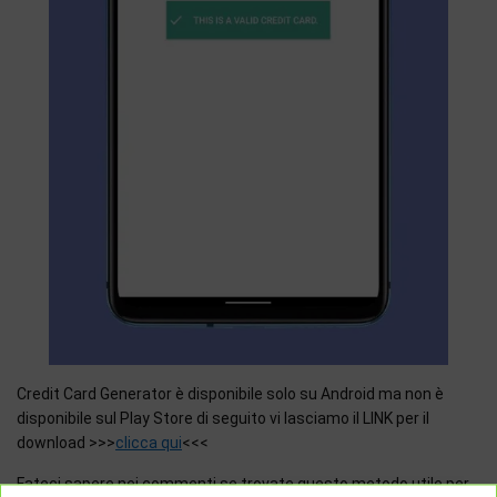
Credit Card Generator è disponibile solo su Android ma non è
disponibile sul Play Store di seguito vi lasciamo il LINK per il
download >>>
clicca qui
<<<
Fateci sapere nei commenti se trovate questo metodo utile per