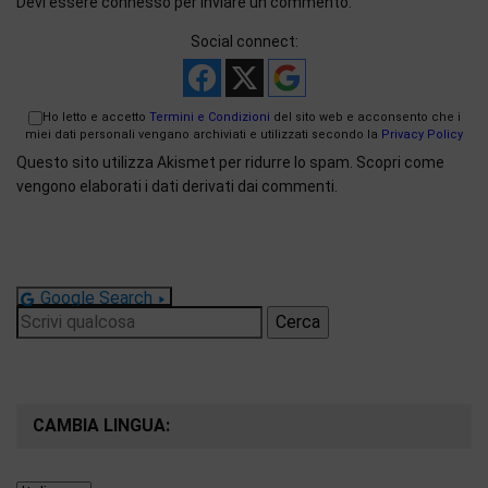
Devi essere
connesso
per inviare un commento.
Social connect:
Ho letto e accetto
Termini e Condizioni
del sito web e acconsento che i
miei dati personali vengano archiviati e utilizzati secondo la
Privacy Policy
Questo sito utilizza Akismet per ridurre lo spam.
Scopri come
vengono elaborati i dati derivati dai commenti
.
Google Search
Ricerca
per:
CAMBIA LINGUA: