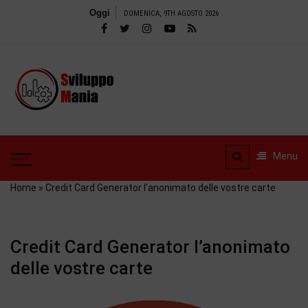
Salta
Oggi
DOMENICA, 9TH AGOSTO 2026
al
contenuto
SviluppoMania
| Blog
SviluppoMania | Blog
professionale
professionale dedicato
dedicato alla
alla Tecnologia! Tools –
Menu
Recensioni e tanto altro
Tecnologia!
Home
»
Credit Card Generator l’anonimato delle vostre carte
Credit Card Generator l’anonimato
delle vostre carte